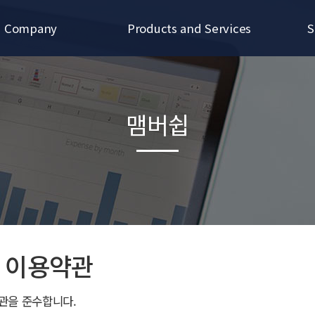
Company
Products and Services
S
CEO Message
Electrode
Onl
mpany Overview
Microwave & Millimeterwave
맴버쉽
History
Electroplating & Electroforming
h Project Achievement
Plating equipment & Jig
nt & Certification
oducts & Services
 이용약관
관을 준수합니다.