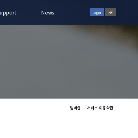
upport
News
login
KR
ine Inquiry
Reference
Notice
맴버쉽
서비스 이용약관